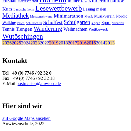
Kinderbuchautor
Fußball
Inliner
Herrischried
Judo
Lesewettbewerb
Kurs
Lesung
malen
Landschulheim
Mediathek
Minimarathon
Musikverein
Nordic
Menzenschwand
Musik
Schulgarten
Schulfest
Walking
Sport
Paten
Schlittschuh
singen
Streuobst
Wanderung
Tiengen
Tennis
Weihnachten
Wettbewerb
Wutöschingen
2026
2025
2024
2023
2022
2019
2018
2017
2016
2015
2014
2013
Kontakt
Tel +49 (0) 7746 / 92 32 0
Fax +49 (0) 7746 / 92 32 18
E-Mail
postmaster@auwiese.de
Hier sind wir
auf Google Maps ansehen
Auwiesenschule, 2022