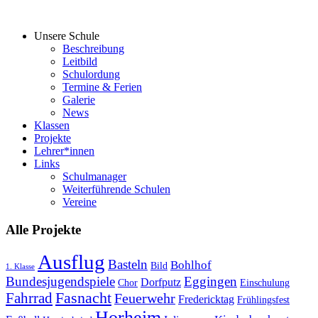
Unsere Schule
Beschreibung
Leitbild
Schulordung
Termine & Ferien
Galerie
News
Klassen
Projekte
Lehrer*innen
Links
Schulmanager
Weiterführende Schulen
Vereine
Alle Projekte
Ausflug
Basteln
Bohlhof
Bild
1. Klasse
Bundesjugendspiele
Eggingen
Dorfputz
Chor
Einschulung
Fasnacht
Fahrrad
Feuerwehr
Fredericktag
Frühlingsfest
Horheim